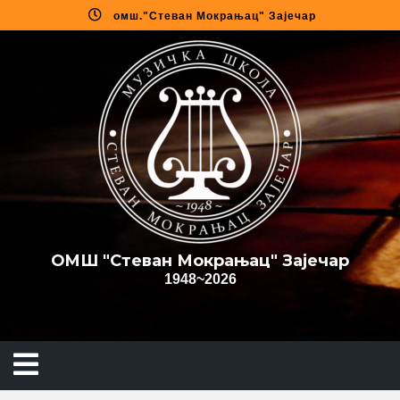
омш."Стеван Мокрањац" Зајечар
ОMШ "Стеван Мокрањац" Зајечар
1948~2026