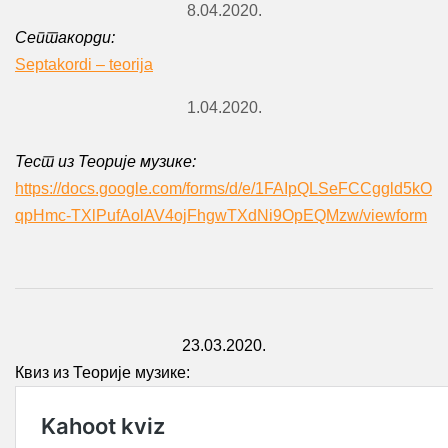
8.04.2020.
Септакорди:
Septakordi – teorija
1.04.2020.
Тест из Теорије музике:
https://docs.google.com/forms/d/e/1FAIpQLSeFCCggld5kO
qpHmc-TXlPufAolAV4ojFhgwTXdNi9OpEQMzw/viewform
23.03.2020.
Квиз из Теорије музике: