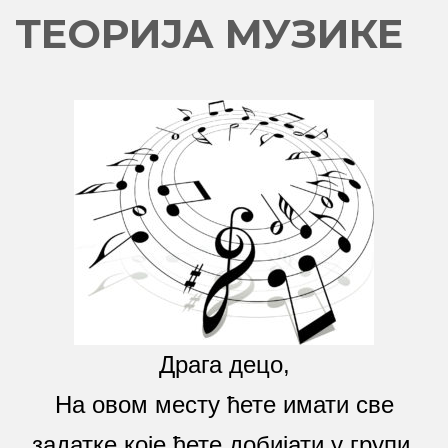
ТЕОРИЈА МУЗИКЕ
Драга децо,
На овом месту ћете имати све
задатке које ћете добијати у групи.