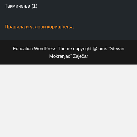
Такмичења
(1)
Правила и услови коришћења
Education WordPress Theme
copyright @ omš "Stevan
Mokranjac" Zaječar