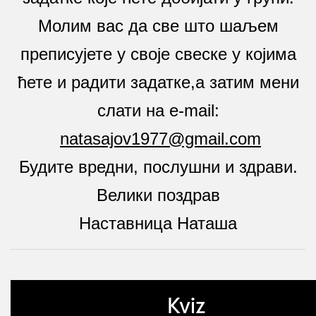
Молим вас да све што шаљем
преписујете у своје свеске у којима
ћете и радити задатке,а затим мени
слати на e-mail:
natasajov1977@gmail.com
Будите вредни, послушни и здрави.
Велики поздрав
Наставница Наташа