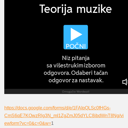
https://docs.google.com/forms/d/e/1FAIpQLSc0fHGs-
CmS6qE7KOwzRlg3N_mI1ZgZmJ05dYLC8ibdWnT8Ng/vi
ewform?vc=0&c=0&w=
1